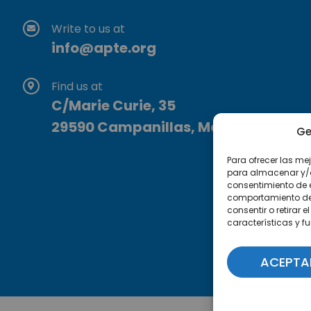
Write to us at
info@apte.org
Find us at
C/Marie Curie, 35
29590 Campanillas, Málaga
Ge
Para ofrecer las me
para almacenar y/o 
consentimiento de 
comportamiento de n
consentir o retirar
características y f
ACEPTA