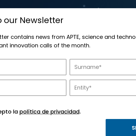
o our Newsletter
tter contains news from APTE, science and techno
nt innovation calls of the month.
novation in APTE’s parks.
epto la
política de privacidad
.