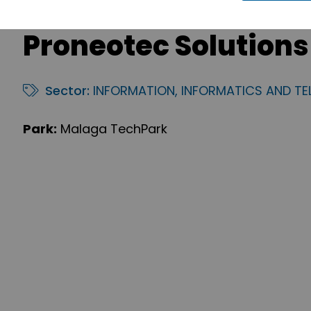
Proneotec Solutions 
Sector:
INFORMATION, INFORMATICS AND T
Park:
Malaga TechPark