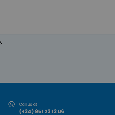
y
.
Call us at
(+34) 951 23 13 06