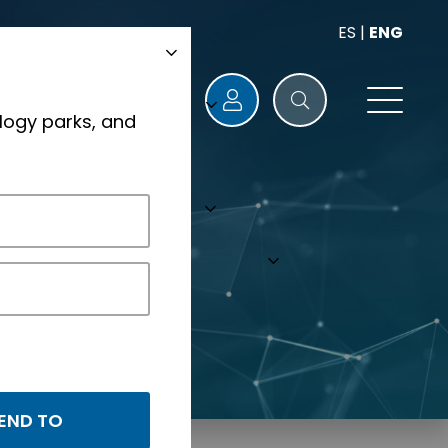
ES
|
ENG
logy parks, and