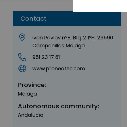
Contact
Ivan Pavlov nº8, Blq. 2 1ºH, 29590
Campanillas Málaga
951 23 17 61
www.proneotec.com
Province:
Málaga
Autonomous community:
Andalucía