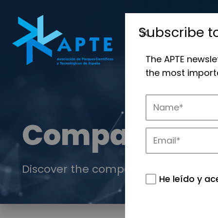
Subscribe t
The APTE newsle
the most importa
Companies
Discover the companies that drive in
He leído y ac