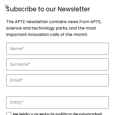
ES
|
ENG
Subscribe to our Newsletter
The APTE newsletter contains news from APTE,
science and technology parks, and the most
important innovation calls of the month.
Companies
Discover the companies that drive
innovation in APTE’s parks.
He leído y acepto la
política de privacidad
.