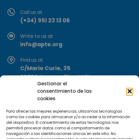
Call us at
(+34) 951 23 13 06
Write to us at
info@apte.org
Find us at
C/Marie Curie, 35
29590 Campanillas, Málaga
Gestionar el
consentimiento de las
cookies
Para ofrecer las mejores experiencias, utilizamos tecnologías
como las cookies para almacenar y/o acceder a la información
del dispositivo. El consentimiento de estas tecnologías nos
Subscribe to our Newsletter
permitirá procesar datos como el comportamiento de
navegación o las identificaciones únicas en este sitio. No