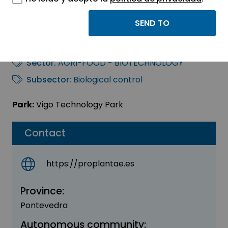
PROPLANTAE
SANIDAD VEGETAL SL
Sector:
AGRI-FOOD - BIOTECHNOLOGY
Subsector:
Biological control
Park:
Vigo Technology Park
Contact
https://proplantae.es
Province:
Pontevedra
Autonomous community: