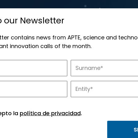
o our Newsletter
tter contains news from APTE, science and techno
nt innovation calls of the month.
novation in APTE’s parks.
epto la
política de privacidad
.