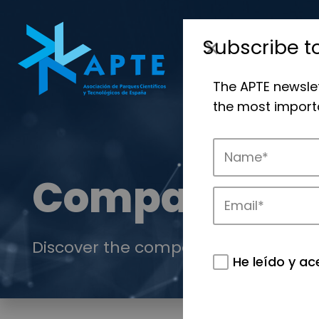
Subscribe t
The APTE newsle
the most importa
Companies
Discover the companies that drive in
He leído y ac