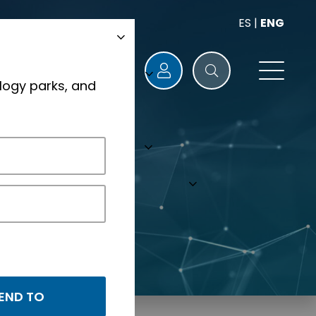
ES
|
ENG
logy parks, and