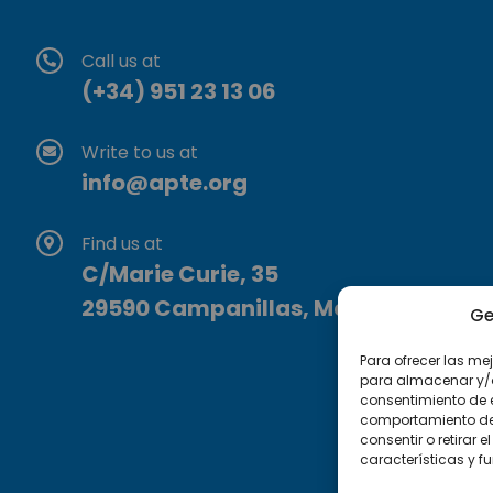
Call us at
(+34) 951 23 13 06
Write to us at
info@apte.org
Find us at
C/Marie Curie, 35
29590 Campanillas, Málaga
Ge
Para ofrecer las me
para almacenar y/o 
consentimiento de 
comportamiento de n
consentir o retirar
características y f