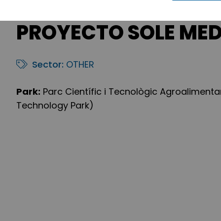
PROYECTO SOLE ME
Sector:
OTHER
Park:
Parc Científic i Tecnològic Agroalimentar
Technology Park)