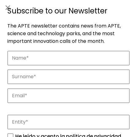
ES
|
ENG
Subscribe to our Newsletter
The APTE newsletter contains news from APTE,
science and technology parks, and the most
important innovation calls of the month.
Companies
Discover the companies that drive
innovation in APTE’s parks.
He leído y acepto la
política de privacidad
.