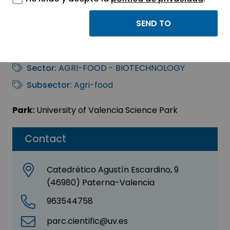
Q’OMER BIOACTIVE
INGREDIENTS, S.L.
Sector:
AGRI-FOOD - BIOTECHNOLOGY
Subsector:
Agri-food
Park:
University of Valencia Science Park
Contact
Catedrético Agustín Escardino, 9
(46980) Paterna-Valencia
963544758
parc.cientific@uv.es