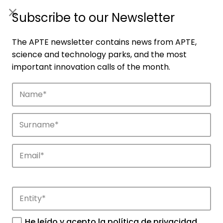
ES
|
ENG
Subscribe to our Newsletter
The APTE newsletter contains news from APTE,
science and technology parks, and the most
important innovation calls of the month.
Companies
Discover the companies that drive
innovation in APTE’s parks.
He leído y acepto la
política de privacidad
.