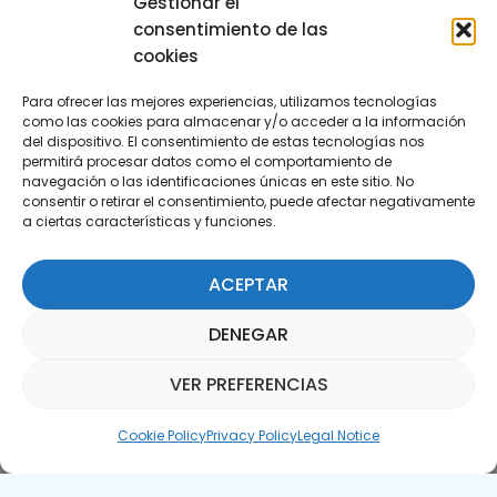
Gestionar el
consentimiento de las
cookies
Para ofrecer las mejores experiencias, utilizamos tecnologías
como las cookies para almacenar y/o acceder a la información
del dispositivo. El consentimiento de estas tecnologías nos
permitirá procesar datos como el comportamiento de
Subscribe to our Newsletter
navegación o las identificaciones únicas en este sitio. No
consentir o retirar el consentimiento, puede afectar negativamente
a ciertas características y funciones.
SUBSCRIBE HERE
ACEPTAR
DENEGAR
VER PREFERENCIAS
Parquepedia Assistant
Cookie Policy
Privacy Policy
Legal Notice
Legal Notice