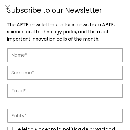
ES
|
ENG
Subscribe to our Newsletter
The APTE newsletter contains news from APTE,
science and technology parks, and the most
important innovation calls of the month.
Companies
Discover the companies that drive
innovation in APTE’s parks.
He leído y acepto la
política de privacidad
.