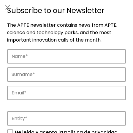
ES
|
ENG
Subscribe to our Newsletter
The APTE newsletter contains news from APTE,
science and technology parks, and the most
important innovation calls of the month.
Companies
Discover the companies that drive
innovation in APTE’s parks.
He leído y acepto la
política de privacidad
.