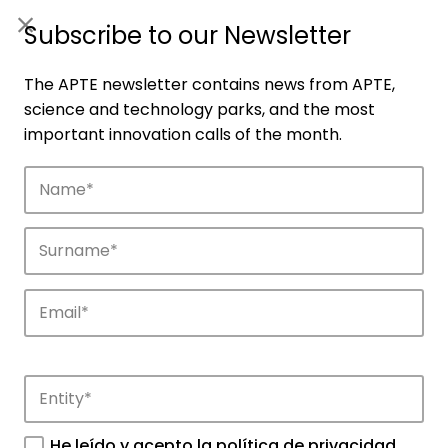
ES
|
ENG
Subscribe to our Newsletter
The APTE newsletter contains news from APTE,
science and technology parks, and the most
important innovation calls of the month.
Companies
Discover the companies that drive
innovation in APTE’s parks.
He leído y acepto la
política de privacidad
.