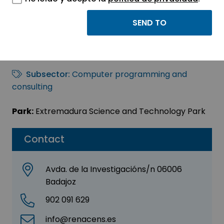
RENACENS SISTEMAS
Sector:
INFORMATION, INFORMATICS AND
TELECOMMUNICATIONS
Subsector:
Computer programming and
consulting
Park:
Extremadura Science and Technology Park
Contact
Avda. de la Investigacións/n 06006
Badajoz
902 091 629
info@renacens.es