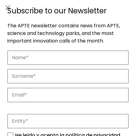
ES
|
ENG
Subscribe to our Newsletter
The APTE newsletter contains news from APTE,
science and technology parks, and the most
important innovation calls of the month.
Companies
Discover the companies that drive
innovation in APTE’s parks.
He leído y acepto la
política de privacidad
.