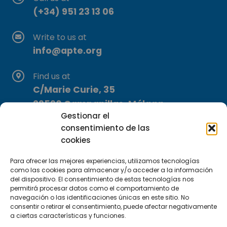
(+34) 951 23 13 06
Write to us at
info@apte.org
Find us at
C/Marie Curie, 35
29590 Campanillas, Málaga
Gestionar el
consentimiento de las
cookies
Para ofrecer las mejores experiencias, utilizamos tecnologías
como las cookies para almacenar y/o acceder a la información
del dispositivo. El consentimiento de estas tecnologías nos
Subscribe to our Newsletter
permitirá procesar datos como el comportamiento de
navegación o las identificaciones únicas en este sitio. No
consentir o retirar el consentimiento, puede afectar negativamente
SUBSCRIBE HERE
a ciertas características y funciones.