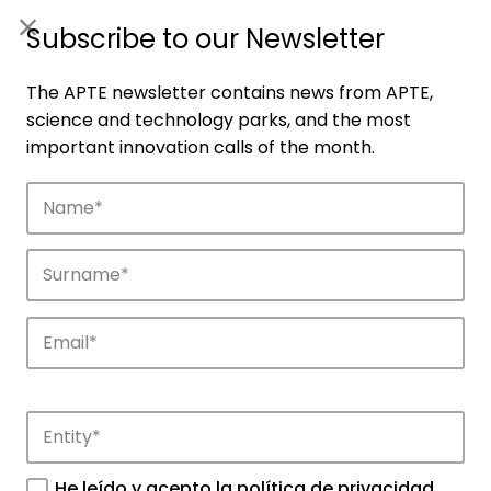
ES
|
ENG
Subscribe to our Newsletter
The APTE newsletter contains news from APTE,
science and technology parks, and the most
important innovation calls of the month.
Companies
Discover the companies that drive
innovation in APTE’s parks.
He leído y acepto la
política de privacidad
.