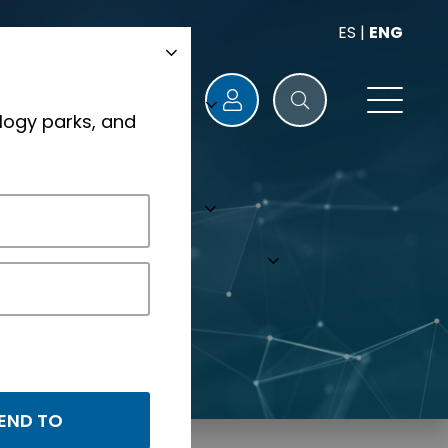
ES
|
ENG
logy parks, and