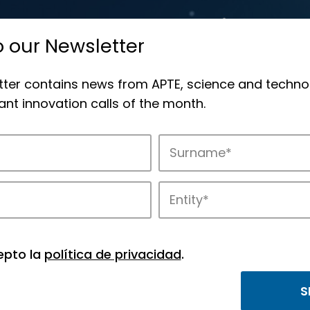
o our Newsletter
tter contains news from APTE, science and techno
nt innovation calls of the month.
novation in APTE’s parks.
epto la
política de privacidad
.