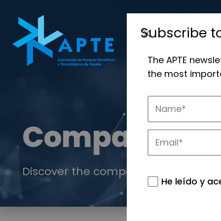
Subscribe t
The APTE newsle
the most importa
Companies
Discover the companies that drive in
He leído y ac