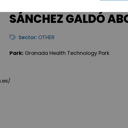
SÁNCHEZ GALDÓ AB
Sector:
OTHER
Park:
Granada Health Technology Park
.es/