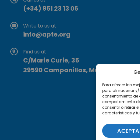
(+34) 951 23 13 06
Write to us at
info@apte.org
Find us at
C/Marie Curie, 35
29590 Campanillas, Málaga
Ge
Para ofrecer las me
para almacenar y/o 
consentimiento de 
comportamiento de n
consentir o retirar
características y f
ACEPTA