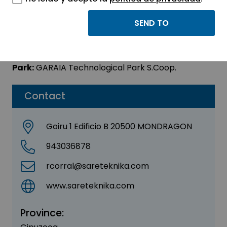
SARETEKNIKA S.COOP.
Sector:
OTHER
Park:
GARAIA Technological Park S.Coop.
Contact
Goiru 1 Edificio B 20500 MONDRAGON
943036878
rcorral@sareteknika.com
www.sareteknika.com
Province: