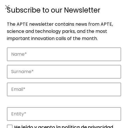
ES
|
ENG
Subscribe to our Newsletter
The APTE newsletter contains news from APTE,
science and technology parks, and the most
important innovation calls of the month.
Companies
Discover the companies that drive
innovation in APTE’s parks.
He leído y acepto la
política de privacidad
.