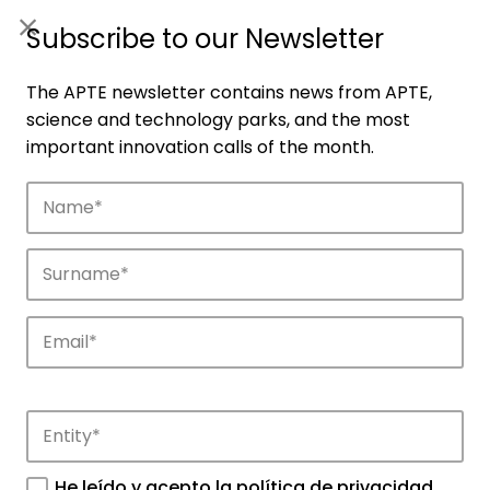
ES
|
ENG
Subscribe to our Newsletter
The APTE newsletter contains news from APTE,
science and technology parks, and the most
important innovation calls of the month.
Companies
Discover the companies that drive
innovation in APTE’s parks.
He leído y acepto la
política de privacidad
.