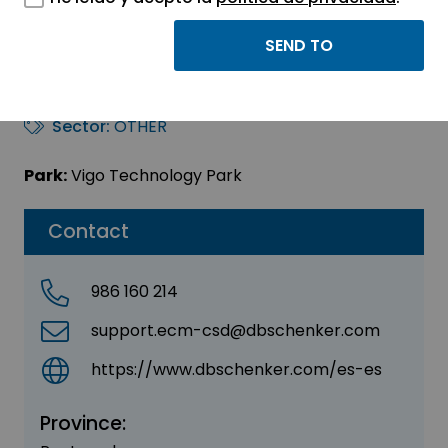
SCHENKER LOGISTICS
SAU
Sector:
OTHER
Park:
Vigo Technology Park
Contact
986 160 214
support.ecm-csd@dbschenker.com
https://www.dbschenker.com/es-es
Province: