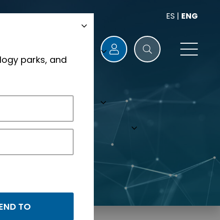
ES
|
ENG
logy parks, and