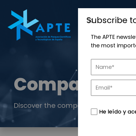
Subscribe t
The APTE newsle
the most importa
Companies
Discover the companies that drive in
He leído y ac