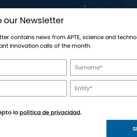
o our Newsletter
tter contains news from APTE, science and techno
nt innovation calls of the month.
novation in APTE’s parks.
epto la
política de privacidad
.