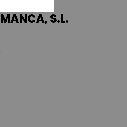
MANCA, S.L.
eón