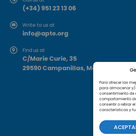
(+34) 951 23 13 06
Write to us at
info@apte.org
Find us at
C/Marie Curie, 35
29590 Campanillas, Málaga
Ge
Para ofrecer las me
para almacenar y/o 
consentimiento de 
comportamiento de n
consentir o retirar
características y f
ACEPTA