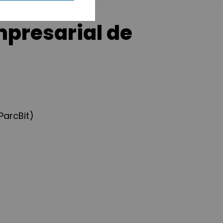
mpresarial de
ParcBit)