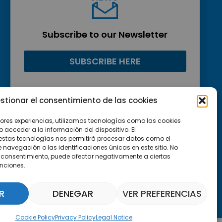
Subscribe to our Newsletter
SUBSCRIBE HERE
stionar el consentimiento de las cookies
jores experiencias, utilizamos tecnologías como las cookies
acceder a la información del dispositivo. El
estas tecnologías nos permitirá procesar datos como el
avegación o las identificaciones únicas en este sitio. No
 el consentimiento, puede afectar negativamente a ciertas
unciones.
R
DENEGAR
VER PREFERENCIAS
Parquepedia Assistant
Cookie Policy
Privacy Policy
Legal Notice