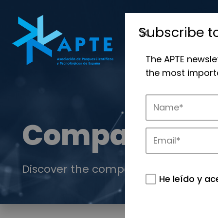
Subscribe t
The APTE newsle
the most importa
Companies
Discover the companies that drive in
He leído y ac