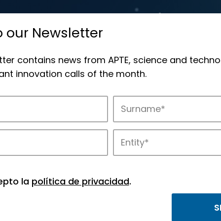
o our Newsletter
tter contains news from APTE, science and techno
nt innovation calls of the month.
novation in APTE’s parks.
epto la
política de privacidad
.