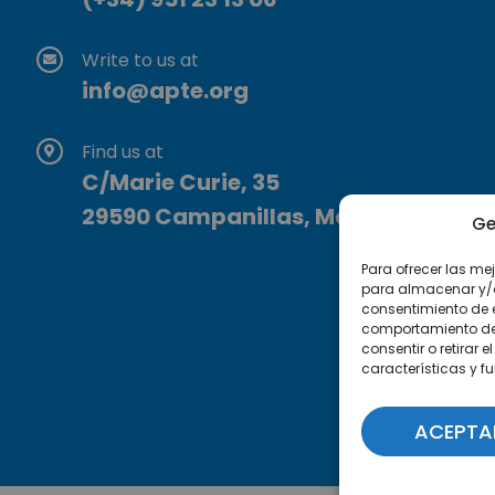
Write to us at
info@apte.org
Find us at
C/Marie Curie, 35
29590 Campanillas, Málaga
Ge
Para ofrecer las me
para almacenar y/o 
consentimiento de 
comportamiento de n
consentir o retirar
características y f
ACEPTA