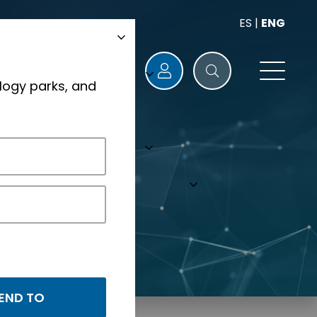
ES
|
ENG
logy parks, and