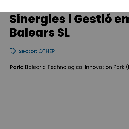
Sinergies i Gestió e
Balears SL
Sector:
OTHER
Park:
Balearic Technological Innovation Park (