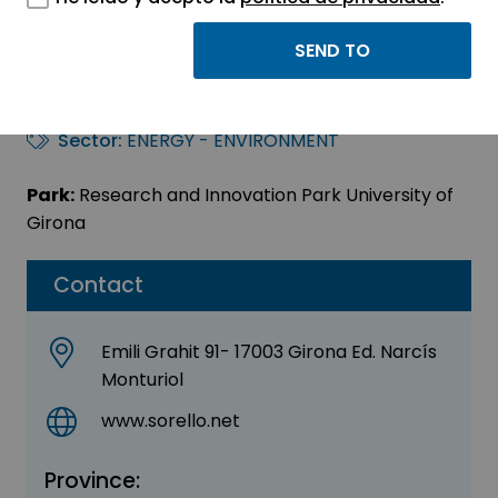
Sorelló, Estudis Al
Medi Aquàtic Sl
Sector:
ENERGY - ENVIRONMENT
Park:
Research and Innovation Park University of
Girona
Contact
Emili Grahit 91- 17003 Girona Ed. Narcís
Monturiol
www.sorello.net
Province: