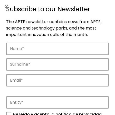
ES
|
ENG
Subscribe to our Newsletter
The APTE newsletter contains news from APTE,
science and technology parks, and the most
important innovation calls of the month.
Companies
Discover the companies that drive
innovation in APTE’s parks.
He leído y acepto la
política de privacidad
.