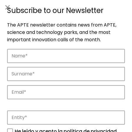
ES
|
ENG
Subscribe to our Newsletter
The APTE newsletter contains news from APTE,
science and technology parks, and the most
important innovation calls of the month.
Companies
Discover the companies that drive
innovation in APTE’s parks.
He leído y acepto la
política de privacidad
.