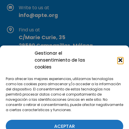
Write to us at
info@apte.org
Find us at
C/Marie Curie, 35
29590 Campanillas, Málaga
Gestionar el
consentimiento de las
cookies
Para ofrecer las mejores experiencias, utilizamos tecnologías
como las cookies para almacenar y/o acceder a la información
del dispositivo. El consentimiento de estas tecnologías nos
Subscribe to our Newsletter
permitirá procesar datos como el comportamiento de
navegación o las identificaciones únicas en este sitio. No
consentir o retirar el consentimiento, puede afectar negativamente
SUBSCRIBE HERE
a ciertas características y funciones.
ACEPTAR