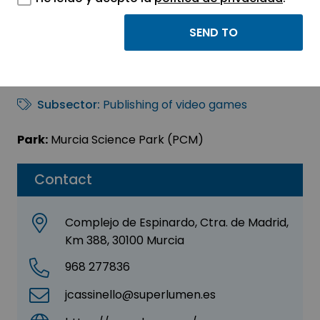
SUPERLUMEN, S.L.
Sector:
INFORMATION, INFORMATICS AND
TELECOMMUNICATIONS
Subsector:
Publishing of video games
Park:
Murcia Science Park (PCM)
Contact
Complejo de Espinardo, Ctra. de Madrid,
Km 388, 30100 Murcia
968 277836
jcassinello@superlumen.es