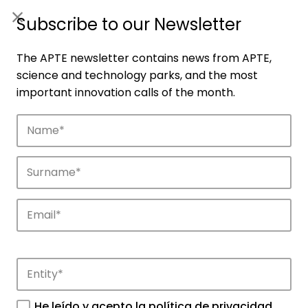
ES
|
ENG
Subscribe to our Newsletter
The APTE newsletter contains news from APTE,
science and technology parks, and the most
important innovation calls of the month.
Companies
Discover the companies that drive
innovation in APTE’s parks.
He leído y acepto la
política de privacidad
.