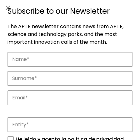
ES
|
ENG
Subscribe to our Newsletter
The APTE newsletter contains news from APTE,
science and technology parks, and the most
important innovation calls of the month.
Companies
Discover the companies that drive
innovation in APTE’s parks.
He leído y acepto la
política de privacidad
.