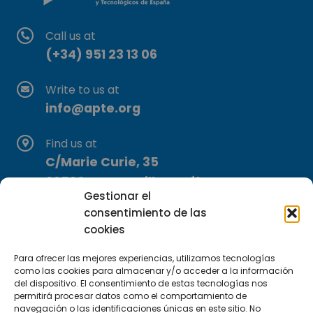
Call us at
(+34) 951 23 13 06
Write to us at
info@apte.org
Find us at
C/Marie Curie, 35
29590 Campanillas, Málaga
Gestionar el
consentimiento de las
cookies
Para ofrecer las mejores experiencias, utilizamos tecnologías
como las cookies para almacenar y/o acceder a la información
del dispositivo. El consentimiento de estas tecnologías nos
Subscribe to our Newsletter
permitirá procesar datos como el comportamiento de
navegación o las identificaciones únicas en este sitio. No