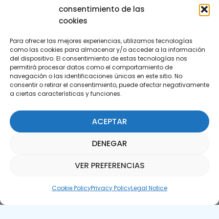
consentimiento de las
cookies
Para ofrecer las mejores experiencias, utilizamos tecnologías
como las cookies para almacenar y/o acceder a la información
del dispositivo. El consentimiento de estas tecnologías nos
permitirá procesar datos como el comportamiento de
Subscribe to our Newsletter
navegación o las identificaciones únicas en este sitio. No
consentir o retirar el consentimiento, puede afectar negativamente
a ciertas características y funciones.
SUBSCRIBE HERE
ACEPTAR
DENEGAR
VER PREFERENCIAS
Parquepedia Assistant
Cookie Policy
Privacy Policy
Legal Notice
Legal Notice