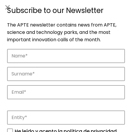
ES
|
ENG
Subscribe to our Newsletter
The APTE newsletter contains news from APTE,
science and technology parks, and the most
important innovation calls of the month.
Companies
Discover the companies that drive
innovation in APTE’s parks.
He leído y acepto la
política de privacidad
.