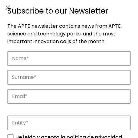
ES
|
ENG
Subscribe to our Newsletter
The APTE newsletter contains news from APTE,
science and technology parks, and the most
important innovation calls of the month.
Companies
Discover the companies that drive
innovation in APTE’s parks.
He leído y acepto la
política de privacidad
.