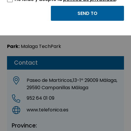
Telefónica de España
Sector:
INFORMATION, INFORMATICS AND
TELECOMMUNICATIONS
Park:
Malaga TechPark
Contact
Paseo de Martiricos,13-1º 29009 Málaga,
29590 Campanillas Málaga
952 64 01 09
www.telefonica.es
Province: