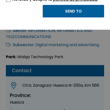
Terraconta – Sofía
Lázaro
Sector:
INFORMATION, INFORMATICS AND
TELECOMMUNICATIONS
Subsector:
Digital marketing and advertising
Park:
Walqa Technology Park
Contact
Ctra. Zaragoza-Huesca N-330a, Km 566
Province:
Huesca