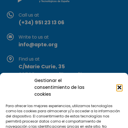
Call us at
(+34) 951 23 13 06
Write to us at
info@apte.org
Find us at
C/Marie Curie, 35
29590 Campanillas, Málaga
Gestionar el
consentimiento de las
cookies
Para ofrecer las mejores experiencias, utilizamos tecnologías
como las cookies para almacenar y/o acceder a la información
del dispositivo. El consentimiento de estas tecnologías nos
permitirá procesar datos como el comportamiento de
Subscribe to our Newsletter
navegación o las identificaciones únicas en este sitio. No