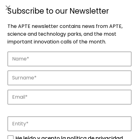
ES
|
ENG
Subscribe to our Newsletter
The APTE newsletter contains news from APTE,
science and technology parks, and the most
important innovation calls of the month.
Companies
Discover the companies that drive
innovation in APTE’s parks.
He leído y acepto la
política de privacidad
.