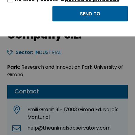
The Animals
Observatory
Company S.L.
Sector:
INDUSTRIAL
Park:
Research and Innovation Park University of
Girona
Contact
Emili Grahit 91- 17003 Girona Ed. Narcís
Monturiol
help@theanimalsobservatory.com