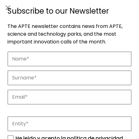
ES
|
ENG
Subscribe to our Newsletter
The APTE newsletter contains news from APTE,
science and technology parks, and the most
important innovation calls of the month.
Companies
Discover the companies that drive
innovation in APTE’s parks.
He leído y acepto la
política de privacidad
.