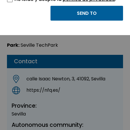
Thewick
Sector:
ENGINEERING, CONSULTING AND
CONSULTANCY
Park:
Seville TechPark
Contact
calle Isaac Newton, 3, 41092, Sevilla
https://nfq.es/
Province:
Sevilla
Autonomous community: