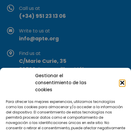
Call us at
(+34) 951 23 13 06
Write to us at
info@apte.org
Find us at
C/Marie Curie, 35
29590 Campanillas, Málaga
Gestionar el
consentimiento de las
cookies
Para ofrecer las mejores experiencias, utilizamos tecnologías
como las cookies para almacenar y/o acceder a la información
del dispositivo. El consentimiento de estas tecnologías nos
Subscribe to our Newsletter
permitirá procesar datos como el comportamiento de
navegación o las identificaciones únicas en este sitio. No
consentir o retirar el consentimiento, puede afectar negativamente