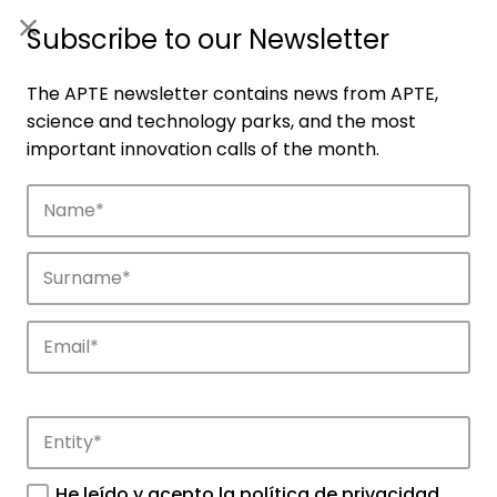
ES
|
ENG
Subscribe to our Newsletter
The APTE newsletter contains news from APTE,
science and technology parks, and the most
important innovation calls of the month.
Companies
Discover the companies that drive
innovation in APTE’s parks.
He leído y acepto la
política de privacidad
.