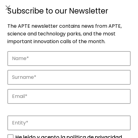
ES
|
ENG
Subscribe to our Newsletter
The APTE newsletter contains news from APTE,
science and technology parks, and the most
important innovation calls of the month.
Companies
Discover the companies that drive
innovation in APTE’s parks.
He leído y acepto la
política de privacidad
.