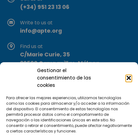
(+34) 951 23 13 06
Write to us at
info@apte.org
Find us at
C/Marie Curie, 35
29590 Campanillas, Málaga
Gestionar el
consentimiento de las
cookies
Para ofrecer las mejores experiencias, utilizamos tecnologías
como las cookies para almacenar y/o acceder a la información
del dispositivo. El consentimiento de estas tecnologías nos
Subscribe to our Newsletter
permitirá procesar datos como el comportamiento de
navegación o las identificaciones únicas en este sitio. No
consentir o retirar el consentimiento, puede afectar negativamente
SUBSCRIBE HERE
a ciertas características y funciones.