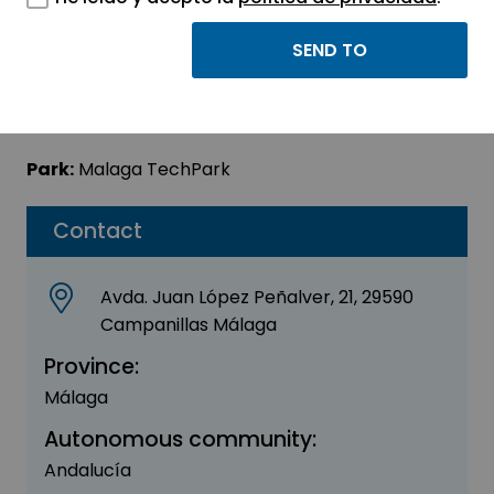
TIIBO S.L.
Sector:
ENGINEERING, CONSULTING AND
CONSULTANCY
Park:
Malaga TechPark
Contact
Avda. Juan López Peñalver, 21, 29590
Campanillas Málaga
Province:
Málaga
Autonomous community:
Andalucía