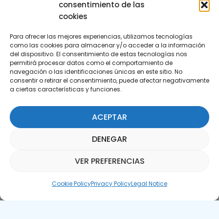
consentimiento de las
cookies
Para ofrecer las mejores experiencias, utilizamos tecnologías
como las cookies para almacenar y/o acceder a la información
del dispositivo. El consentimiento de estas tecnologías nos
permitirá procesar datos como el comportamiento de
Subscribe to our Newsletter
navegación o las identificaciones únicas en este sitio. No
consentir o retirar el consentimiento, puede afectar negativamente
a ciertas características y funciones.
SUBSCRIBE HERE
ACEPTAR
DENEGAR
VER PREFERENCIAS
Parquepedia Assistant
Cookie Policy
Privacy Policy
Legal Notice
Legal Notice
Cookie Policy