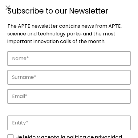
ES
|
ENG
Subscribe to our Newsletter
The APTE newsletter contains news from APTE,
science and technology parks, and the most
important innovation calls of the month.
Companies
Discover the companies that drive
innovation in APTE’s parks.
He leído y acepto la
política de privacidad
.