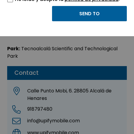
U-Project Firm S.L.
Sector:
INFORMATION, INFORMATICS AND
TELECOMMUNICATIONS
Park:
Tecnoalcalá Scientific and Technological
Park
Contact
Calle Punto Mobi, 6. 28805 Alcalá de
Henares
918797480
info@upifymobile.com
www.upifymobile.com