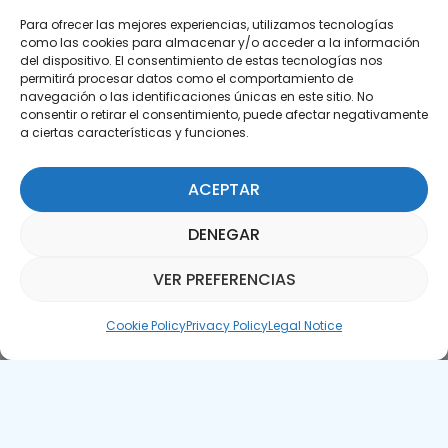
Para ofrecer las mejores experiencias, utilizamos tecnologías
como las cookies para almacenar y/o acceder a la información
del dispositivo. El consentimiento de estas tecnologías nos
permitirá procesar datos como el comportamiento de
Subscribe to our Newsletter
navegación o las identificaciones únicas en este sitio. No
consentir o retirar el consentimiento, puede afectar negativamente
a ciertas características y funciones.
SUBSCRIBE HERE
ACEPTAR
DENEGAR
VER PREFERENCIAS
Parquepedia Assistant
Cookie Policy
Privacy Policy
Legal Notice
Legal Notice
Cookie Policy
APTE © 2025 – All rights reserved