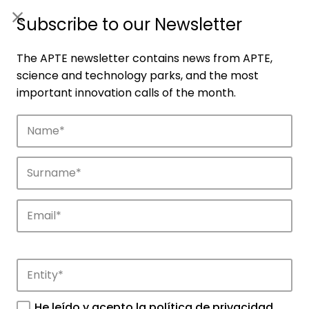
ES
|
ENG
Subscribe to our Newsletter
The APTE newsletter contains news from APTE,
science and technology parks, and the most
important innovation calls of the month.
Companies
Discover the companies that drive
innovation in APTE’s parks.
He leído y acepto la
política de privacidad
.