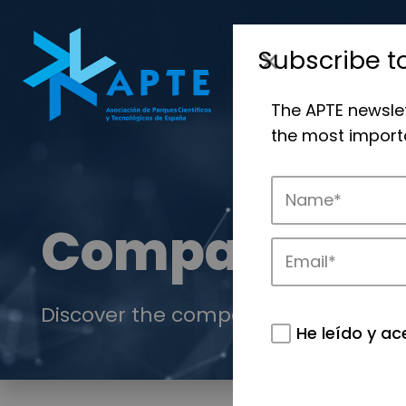
Subscribe t
The APTE newsle
the most importa
Companies
Discover the companies that drive in
He leído y ac