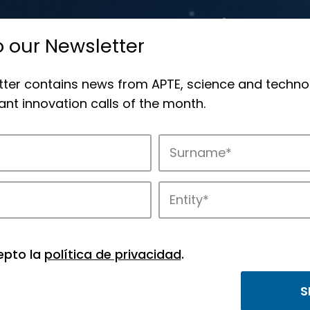
o our Newsletter
tter contains news from APTE, science and techno
nt innovation calls of the month.
novation in APTE’s parks.
epto la
política de privacidad
.