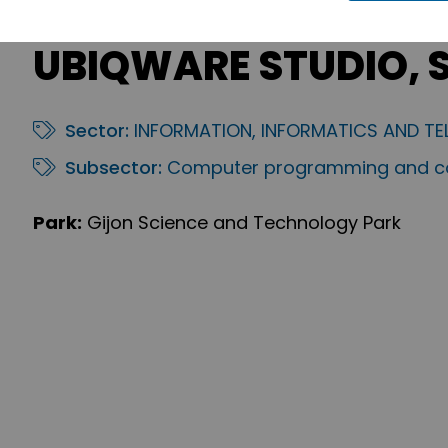
UBIQWARE STUDIO, S.
Sector:
INFORMATION, INFORMATICS AND T
Subsector:
Computer programming and co
Park:
Gijon Science and Technology Park