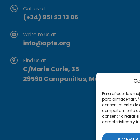
Call us at
(+34) 951 23 13 06
Write to us at
info@apte.org
Find us at
C/Marie Curie, 35
29590 Campanillas, Málaga
Ge
Para ofrecer las me
para almacenar y/o 
consentimiento de 
comportamiento de n
consentir o retirar
características y f
ACEPTA