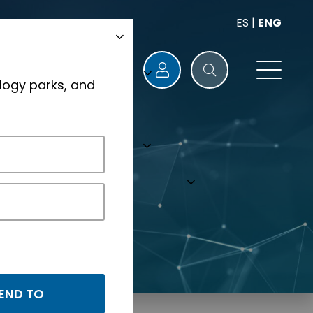
ES
|
ENG
logy parks, and