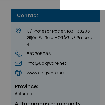
Contact
C/ Profesor Potter, 183- 33203
Gijón Edificio VORÁGINE Parcela
4
657305955
info@ubiqware.net
www.ubiqware.net
Province:
Asturias
Autonomous community: