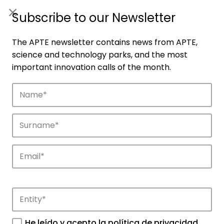
ES
|
ENG
Subscribe to our Newsletter
The APTE newsletter contains news from APTE,
science and technology parks, and the most
important innovation calls of the month.
Companies
Discover the companies that drive
innovation in APTE’s parks.
He leído y acepto la
política de privacidad
.