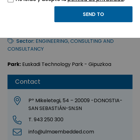
ULMA EMBEDDED
SOLUTIONS, S.KOOP
Sector:
ENGINEERING, CONSULTING AND
CONSULTANCY
Park:
Euskadi Technology Park - Gipuzkoa
Contact
Pº Mikeletegi, 54 – 20009 -DONOSTIA-
SAN SEBASTIÁN-SN.SN
T. 943 250 300
info@ulmaembedded.com