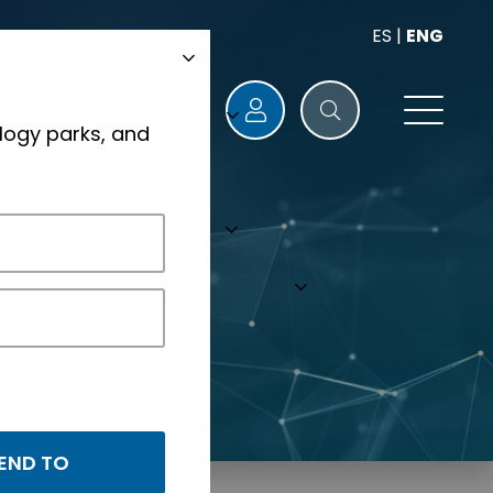
ES
|
ENG
logy parks, and