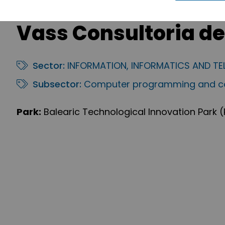
Vass Consultoria de 
Sector:
INFORMATION, INFORMATICS AND T
Subsector:
Computer programming and co
Park:
Balearic Technological Innovation Park (