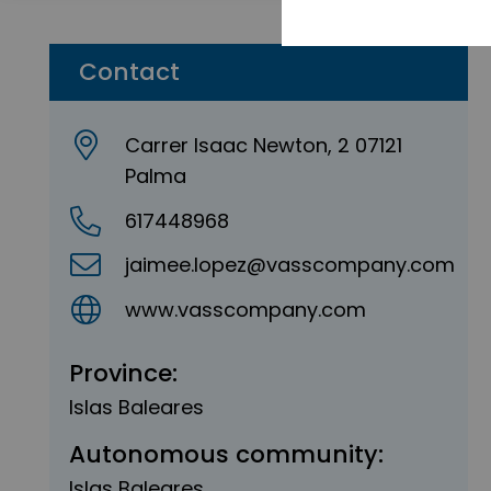
Contact
Carrer Isaac Newton, 2 07121
Palma
617448968
jaimee.lopez@vasscompany.com
www.vasscompany.com
Province:
Islas Baleares
Autonomous community:
Islas Baleares