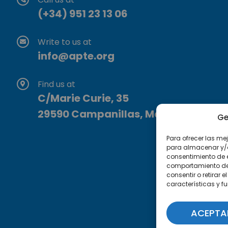
(+34) 951 23 13 06
Write to us at
info@apte.org
Find us at
C/Marie Curie, 35
29590 Campanillas, Málaga
Ge
Para ofrecer las me
para almacenar y/o 
consentimiento de 
comportamiento de n
consentir o retirar
características y f
ACEPTA