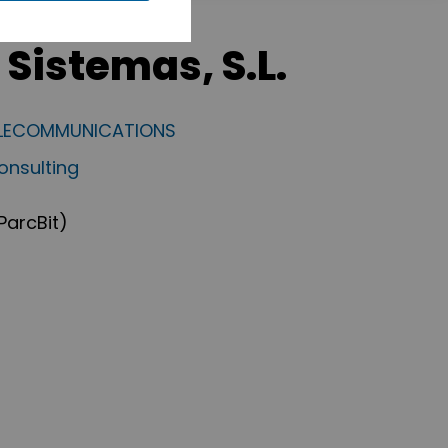
Sistemas, S.L.
ELECOMMUNICATIONS
nsulting
ParcBit)