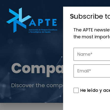
Subscribe t
The APTE newsle
the most importa
Companies
Discover the companies that drive in
He leído y ac