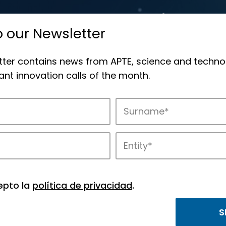
o our Newsletter
tter contains news from APTE, science and techno
nt innovation calls of the month.
novation in APTE’s parks.
epto la
política de privacidad
.