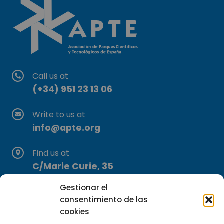
Call us at
(+34) 951 23 13 06
Write to us at
info@apte.org
Find us at
C/Marie Curie, 35
29590 Campanillas, Málaga
Gestionar el
consentimiento de las
cookies