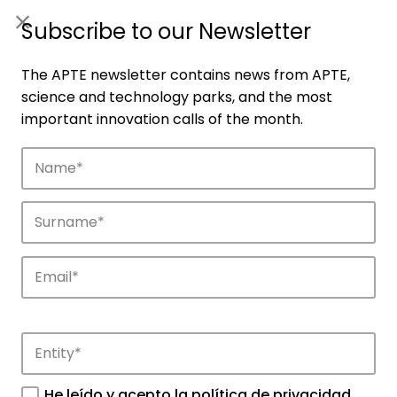
ES
|
ENG
Subscribe to our Newsletter
The APTE newsletter contains news from APTE,
science and technology parks, and the most
important innovation calls of the month.
Companies
Discover the companies that drive
innovation in APTE’s parks.
He leído y acepto la
política de privacidad
.