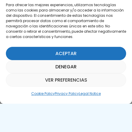
Para ofrecer las mejores experiencias, utilizamos tecnologías
como las cookies para almacenar y/o acceder a la información
del dispositivo. El consentimiento de estas tecnologías nos
permitirá procesar datos como el comportamiento de
Subscribe to our Newsletter
navegación o las identificaciones únicas en este sitio. No
consentir o retirar el consentimiento, puede afectar negativamente
SUBSCRIBE HERE
a ciertas características y funciones.
ACEPTAR
DENEGAR
VER PREFERENCIAS
Parquepedia Assistant
Cookie Policy
Privacy Policy
Legal Notice
Legal Notice
Cookie Policy
APTE © 2025 – All rights reserved