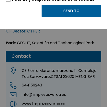
Veronica Camacho
herrera
Sector:
OTHER
Park:
GEOLIT, Scientific and Technological Park
Contact
C/ Sierra Morena, manzana 11, Complejo
Tec.Serv.Avanz.CTSA1 23620 MENGIBAR
644159243
info@limpiezasverca.es
www.limpiezasverca.es