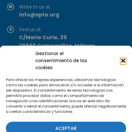
Write to us at
info@apte.org
Find us at
C/Marie Curie, 35
29590 Campanillas, Málaga
Gestionar el
consentimiento de las
cookies
Para ofrecer las mejores experiencias, utilizamos tecnologías
como las cookies para almacenar y/o acceder a la información
del dispositivo. El consentimiento de estas tecnologías nos
Subscribe to our Newsletter
permitirá procesar datos como el comportamiento de
navegación o las identificaciones únicas en este sitio. No
consentir o retirar el consentimiento, puede afectar negativamente
SUBSCRIBE HERE
a ciertas características y funciones.
ACEPTAR