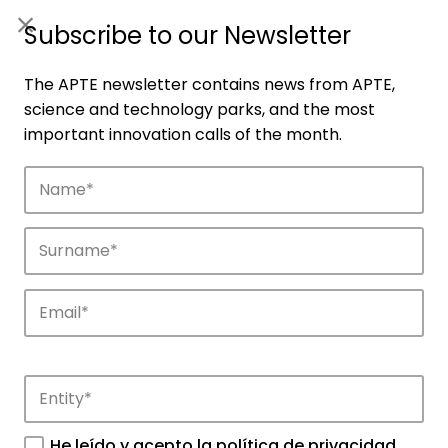
ES
|
ENG
Subscribe to our Newsletter
The APTE newsletter contains news from APTE,
science and technology parks, and the most
important innovation calls of the month.
Companies
Discover the companies that drive
innovation in APTE’s parks.
He leído y acepto la
política de privacidad
.