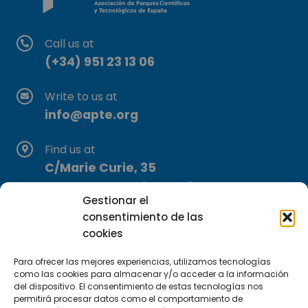
Call us at
(+34) 951 23 13 06
Write to us at
info@apte.org
Find us at
C/Marie Curie, 35
29590 Campanillas, Málaga
Gestionar el
consentimiento de las
cookies
Para ofrecer las mejores experiencias, utilizamos tecnologías
como las cookies para almacenar y/o acceder a la información
del dispositivo. El consentimiento de estas tecnologías nos
permitirá procesar datos como el comportamiento de
Subscribe to our Newsletter