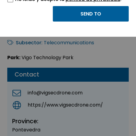
VIG-SEC DRONE SL
Sector:
INFORMATION, INFORMATICS AND
TELECOMMUNICATIONS
Subsector:
Telecommunications
Park:
Vigo Technology Park
Contact
info@vigsecdrone.com
https://www.vigsecdrone.com/
Province:
Pontevedra