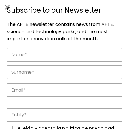
ES
|
ENG
Subscribe to our Newsletter
The APTE newsletter contains news from APTE,
science and technology parks, and the most
important innovation calls of the month.
Companies
Discover the companies that drive
innovation in APTE’s parks.
He leído y acepto la
política de privacidad
.