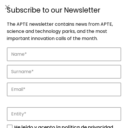
ES
|
ENG
Subscribe to our Newsletter
The APTE newsletter contains news from APTE,
science and technology parks, and the most
important innovation calls of the month.
Companies
Discover the companies that drive
innovation in APTE’s parks.
He leído y acepto la
política de privacidad
.