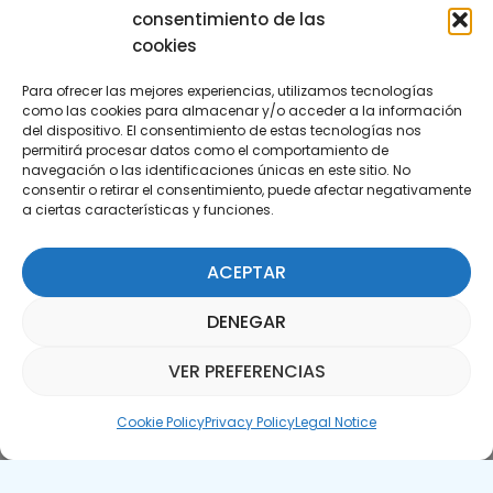
consentimiento de las
cookies
Para ofrecer las mejores experiencias, utilizamos tecnologías
como las cookies para almacenar y/o acceder a la información
del dispositivo. El consentimiento de estas tecnologías nos
permitirá procesar datos como el comportamiento de
Subscribe to our Newsletter
navegación o las identificaciones únicas en este sitio. No
consentir o retirar el consentimiento, puede afectar negativamente
a ciertas características y funciones.
SUBSCRIBE HERE
ACEPTAR
DENEGAR
VER PREFERENCIAS
Parquepedia Assistant
Cookie Policy
Privacy Policy
Legal Notice
Legal Notice