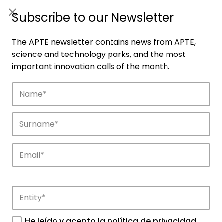
ES
|
ENG
Subscribe to our Newsletter
The APTE newsletter contains news from APTE,
science and technology parks, and the most
important innovation calls of the month.
Companies
Discover the companies that drive
innovation in APTE’s parks.
He leído y acepto la
política de privacidad
.