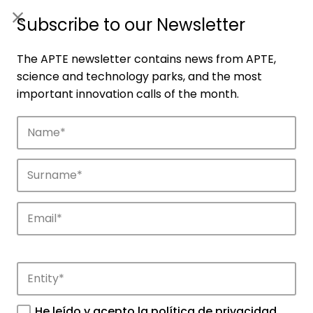
ES
|
ENG
Subscribe to our Newsletter
The APTE newsletter contains news from APTE,
science and technology parks, and the most
important innovation calls of the month.
Companies
Discover the companies that drive
innovation in APTE’s parks.
He leído y acepto la
política de privacidad
.