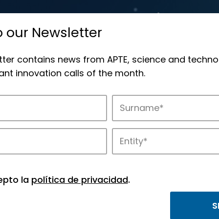
o our Newsletter
tter contains news from APTE, science and techno
nt innovation calls of the month.
novation in APTE’s parks.
epto la
política de privacidad
.