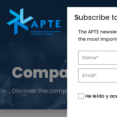
Subscribe t
The APTE newsle
the most importa
Companies
Discover the companies that drive in
He leído y ac