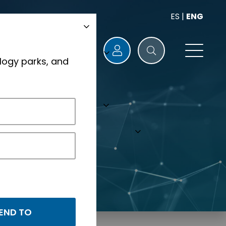
ES
|
ENG
logy parks, and