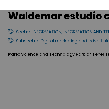
Waldemar estudio c
Sector:
INFORMATION, INFORMATICS AND T
Subsector:
Digital marketing and advertisi
Park:
Science and Technology Park of Tenerif