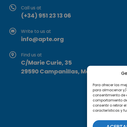
Call us at
(+34) 951 23 13 06
Write to us at
info@apte.org
Find us at
C/Marie Curie, 35
29590 Campanillas, Málaga
Ge
Para ofrecer las me
para almacenar y/o 
consentimiento de 
comportamiento de n
consentir o retirar
características y f
ACEPTA