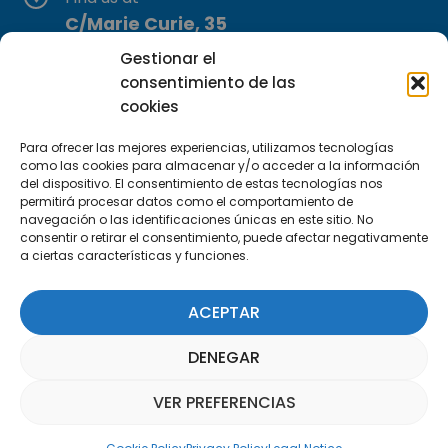
C/Marie Curie, 35
29590 Campanillas, Málaga
Gestionar el
consentimiento de las
cookies
Para ofrecer las mejores experiencias, utilizamos tecnologías
como las cookies para almacenar y/o acceder a la información
del dispositivo. El consentimiento de estas tecnologías nos
permitirá procesar datos como el comportamiento de
Subscribe to our Newsletter
navegación o las identificaciones únicas en este sitio. No
consentir o retirar el consentimiento, puede afectar negativamente
a ciertas características y funciones.
SUBSCRIBE HERE
ACEPTAR
DENEGAR
VER PREFERENCIAS
Parquepedia Assistant