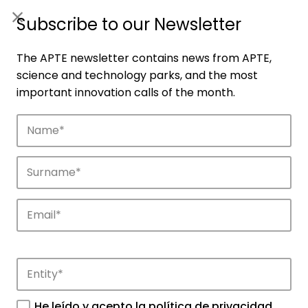
ES
|
ENG
Subscribe to our Newsletter
The APTE newsletter contains news from APTE,
science and technology parks, and the most
important innovation calls of the month.
Companies
Discover the companies that drive
innovation in APTE’s parks.
He leído y acepto la
política de privacidad
.