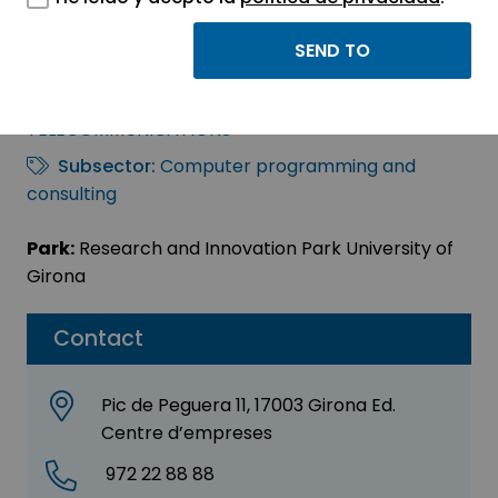
Wit Telegestión S.A.
Sector:
INFORMATION, INFORMATICS AND
TELECOMMUNICATIONS
Subsector:
Computer programming and
consulting
Park:
Research and Innovation Park University of
Girona
Contact
Pic de Peguera 11, 17003 Girona Ed.
Centre d’empreses
972 22 88 88