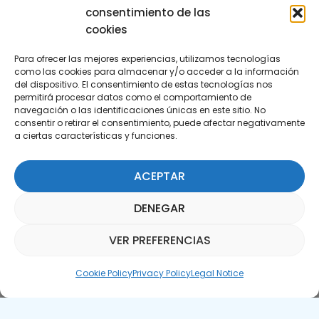
consentimiento de las
cookies
Para ofrecer las mejores experiencias, utilizamos tecnologías
como las cookies para almacenar y/o acceder a la información
del dispositivo. El consentimiento de estas tecnologías nos
permitirá procesar datos como el comportamiento de
Subscribe to our Newsletter
navegación o las identificaciones únicas en este sitio. No
consentir o retirar el consentimiento, puede afectar negativamente
a ciertas características y funciones.
SUBSCRIBE HERE
ACEPTAR
DENEGAR
VER PREFERENCIAS
Parquepedia Assistant
Cookie Policy
Privacy Policy
Legal Notice
Legal Notice