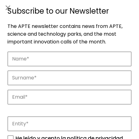
ES
|
ENG
Subscribe to our Newsletter
The APTE newsletter contains news from APTE,
science and technology parks, and the most
important innovation calls of the month.
Companies
Discover the companies that drive
innovation in APTE’s parks.
He leído y acepto la
política de privacidad
.