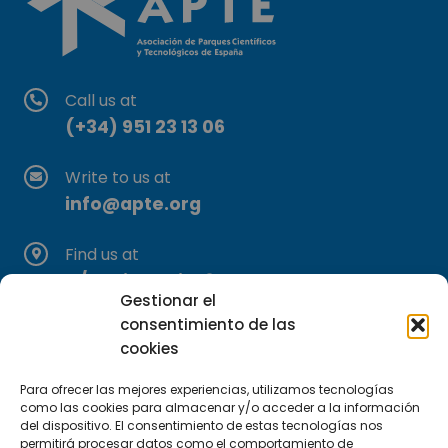
Call us at
(+34) 951 23 13 06
Write to us at
info@apte.org
Find us at
C/Marie Curie, 35
Gestionar el
29590 Campanillas, Málaga
consentimiento de las
cookies
Para ofrecer las mejores experiencias, utilizamos tecnologías
como las cookies para almacenar y/o acceder a la información
del dispositivo. El consentimiento de estas tecnologías nos
permitirá procesar datos como el comportamiento de