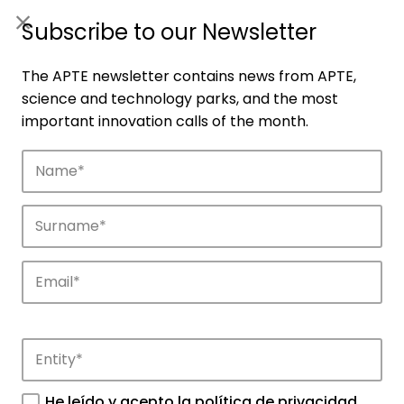
ES
|
ENG
Subscribe to our Newsletter
The APTE newsletter contains news from APTE,
science and technology parks, and the most
important innovation calls of the month.
Agenda
Explore and discover the events of APTE
and its science and technology parks.
He leído y acepto la
política de privacidad
.