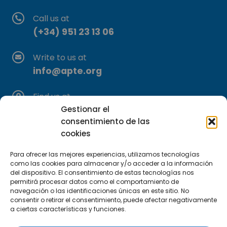
Call us at
(+34) 951 23 13 06
Write to us at
info@apte.org
Find us at
C/Marie Curie, 35
Gestionar el
consentimiento de las
29590 Campanillas, Málaga
cookies
Para ofrecer las mejores experiencias, utilizamos tecnologías
como las cookies para almacenar y/o acceder a la información
del dispositivo. El consentimiento de estas tecnologías nos
permitirá procesar datos como el comportamiento de
navegación o las identificaciones únicas en este sitio. No
consentir o retirar el consentimiento, puede afectar negativamente
Subscribe to our Newsletter
a ciertas características y funciones.