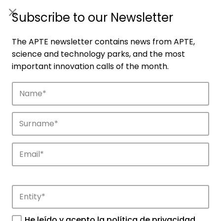
ES
|
ENG
Subscribe to our Newsletter
The APTE newsletter contains news from APTE,
science and technology parks, and the most
important innovation calls of the month.
Agenda
Explore and discover the events of APTE
and its science and technology parks.
He leído y acepto la
política de privacidad
.