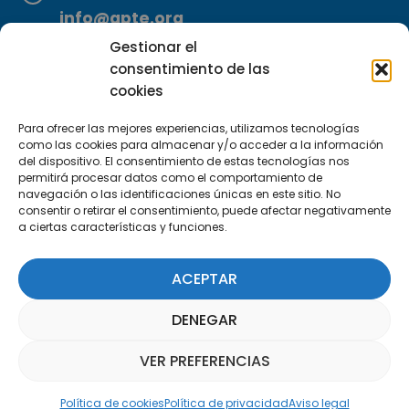
info@apte.org
Gestionar el
Encuéntranos
consentimiento de las
C/Marie Curie, 35
cookies
29590 Campanillas, Málaga
Para ofrecer las mejores experiencias, utilizamos tecnologías
como las cookies para almacenar y/o acceder a la información
del dispositivo. El consentimiento de estas tecnologías nos
permitirá procesar datos como el comportamiento de
navegación o las identificaciones únicas en este sitio. No
consentir o retirar el consentimiento, puede afectar negativamente
a ciertas características y funciones.
Suscríbete a nuestra Newsletter
ACEPTAR
SUSCRÍBETE AQUÍ
DENEGAR
VER PREFERENCIAS
Asistente Parquepedia
Política de cookies
Política de privacidad
Aviso legal