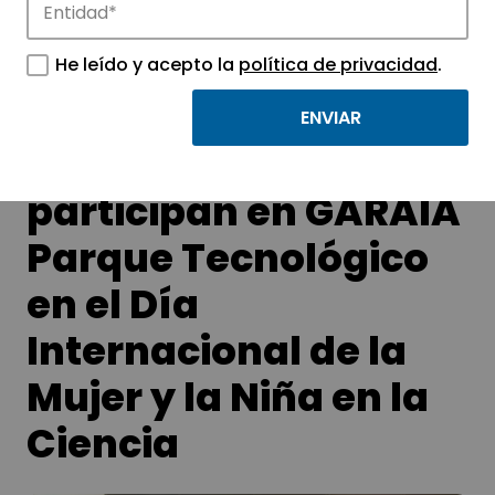
APTE y sus parques científicos y
tecnológicos.
He leído y acepto la
política de privacidad
.
130 estudiantes
participan en GARAIA
Parque Tecnológico
en el Día
Internacional de la
Mujer y la Niña en la
Ciencia