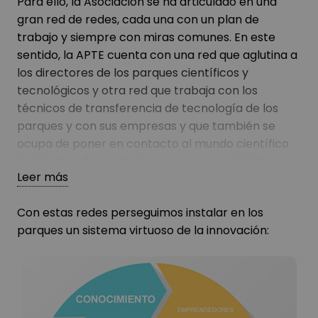
Para ello, la Asociación se ha articulado en una
gran red de redes, cada una con un plan de
trabajo y siempre con miras comunes. En este
sentido, la APTE cuenta con una red que aglutina a
los directores de los parques científicos y
tecnológicos y otra red que trabaja con los
técnicos de transferencia de tecnología de los
parques y con sus empresas y que también se
ocupa de poner en contacto al mundo científico
de dentro y fuera de los parques con el tejido
Leer más
empresarial de los parques.
En estos más de 3 décadas de experiencia hemos
Con estas redes perseguimos instalar en los
conseguido que se produzca en España un boom
parques un sistema virtuoso de la innovación:
en la creación de parques ya que se ha
demostrado que la construcción de un parque en
una región suele imprimir un gran empuje a la
economía de la zona y es por ello que 15 de las 17
comunidades autónomas cuentan ya, al menos,