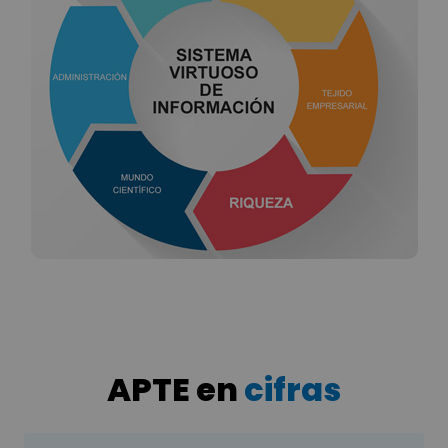
con un parque.
Este empuje suele traducirse en el aumento de
número de puestos de trabajo, la mayoría de alta
capacitación, mejora de la calidad del mismo,
dinamización de los sectores empresariales,
atracción de capital, creación de empresas de
base tecnológica, aumento de la inversión en I+D,
en definitiva, diversifica la economía y suele crear
alrededor de él un entramado de empresas de
servicios para el parque que cambia radicalmente
la estructura inicial de la economía de la zona.
APTE en
cifras