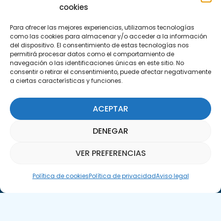
cookies
CDTI
Para ofrecer las mejores experiencias, utilizamos tecnologías
como las cookies para almacenar y/o acceder a la información
del dispositivo. El consentimiento de estas tecnologías nos
permitirá procesar datos como el comportamiento de
navegación o las identificaciones únicas en este sitio. No
consentir o retirar el consentimiento, puede afectar negativamente
a ciertas características y funciones.
ACEPTAR
DENEGAR
Llámanos
(+34) 951 23 13 06
VER PREFERENCIAS
Asistente Parquepedia
Política de cookies
Política de privacidad
Aviso legal
Escríbenos
info@apte.org
Encuéntranos