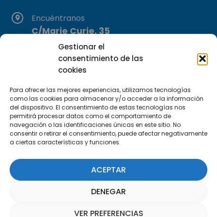
Encuéntranos
C/Marie Curie, 35
29590 Campanillas, Málaga
Gestionar el
consentimiento de las
cookies
Para ofrecer las mejores experiencias, utilizamos tecnologías
como las cookies para almacenar y/o acceder a la información
del dispositivo. El consentimiento de estas tecnologías nos
permitirá procesar datos como el comportamiento de
Suscríbete a nuestra Newsletter
navegación o las identificaciones únicas en este sitio. No
consentir o retirar el consentimiento, puede afectar negativamente
a ciertas características y funciones.
SUSCRÍBETE AQUÍ
ACEPTAR
DENEGAR
VER PREFERENCIAS