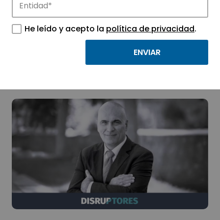
25 años de Distritos
He leído y acepto la
política de privacidad
.
de Innovación en el
Mundo