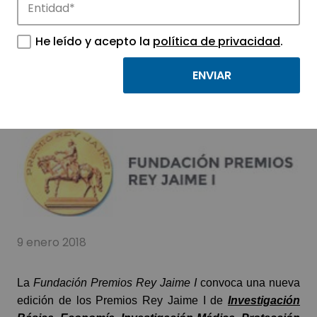
He leído y acepto la
política de privacidad
.
30 Edición de los
Premios Rey Jaime I
9 enero 2018
La
Fundación Premios Rey Jaime I
convoca una nueva
edición de los Premios Rey Jaime I
de
Investigación