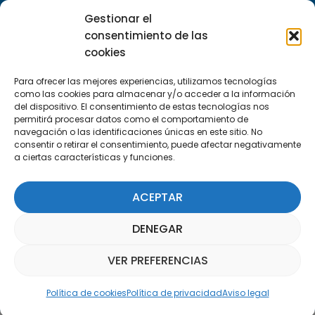
C/Marie Curie, 35
Gestionar el
29590 Campanillas, Málaga
consentimiento de las
cookies
Para ofrecer las mejores experiencias, utilizamos tecnologías
como las cookies para almacenar y/o acceder a la información
del dispositivo. El consentimiento de estas tecnologías nos
permitirá procesar datos como el comportamiento de
navegación o las identificaciones únicas en este sitio. No
consentir o retirar el consentimiento, puede afectar negativamente
Suscríbete a nuestra Newsletter
a ciertas características y funciones.
SUSCRÍBETE AQUÍ
ACEPTAR
DENEGAR
VER PREFERENCIAS
Asistente Parquepedia
Política de cookies
Política de privacidad
Aviso legal