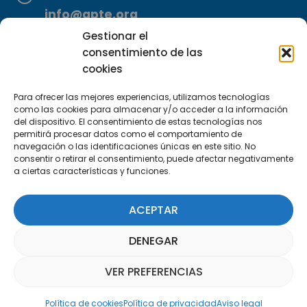
info@apte.org
Gestionar el
Encuéntranos
consentimiento de las
C/Marie Curie, 35
cookies
29590 Campanillas, Málaga
Para ofrecer las mejores experiencias, utilizamos tecnologías
como las cookies para almacenar y/o acceder a la información
del dispositivo. El consentimiento de estas tecnologías nos
permitirá procesar datos como el comportamiento de
navegación o las identificaciones únicas en este sitio. No
consentir o retirar el consentimiento, puede afectar negativamente
a ciertas características y funciones.
Suscríbete a nuestra Newsletter
ACEPTAR
SUSCRÍBETE AQUÍ
DENEGAR
VER PREFERENCIAS
Asistente Parquepedia
Política de cookies
Política de privacidad
Aviso legal