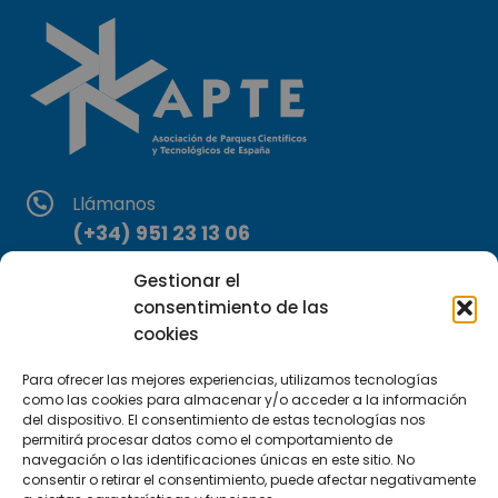
Llámanos
(+34) 951 23 13 06
Gestionar el
Escríbenos
consentimiento de las
info@apte.org
cookies
Encuéntranos
Para ofrecer las mejores experiencias, utilizamos tecnologías
C/Marie Curie, 35
como las cookies para almacenar y/o acceder a la información
del dispositivo. El consentimiento de estas tecnologías nos
29590 Campanillas, Málaga
permitirá procesar datos como el comportamiento de
navegación o las identificaciones únicas en este sitio. No
consentir o retirar el consentimiento, puede afectar negativamente