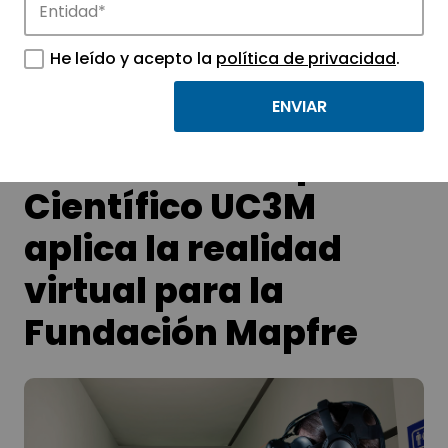
APTE y sus parques científicos y
tecnológicos.
He leído y acepto la
política de privacidad
.
6DLab, del Parque
Científico UC3M
aplica la realidad
virtual para la
Fundación Mapfre