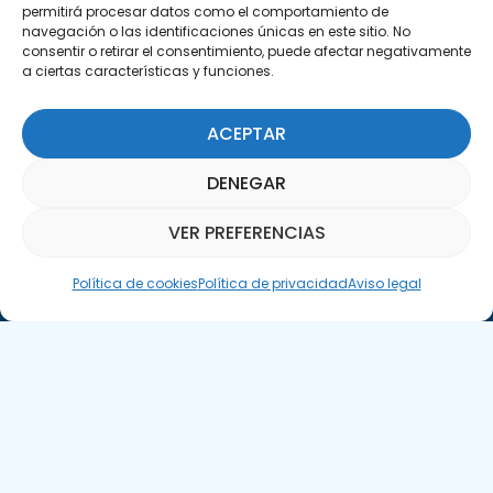
permitirá procesar datos como el comportamiento de
navegación o las identificaciones únicas en este sitio. No
consentir o retirar el consentimiento, puede afectar negativamente
a ciertas características y funciones.
ACEPTAR
Suscríbete a nuestra Newsletter
DENEGAR
SUSCRÍBETE AQUÍ
VER PREFERENCIAS
Asistente Parquepedia
Política de cookies
Política de privacidad
Aviso legal
Aviso legal
Política de cookies