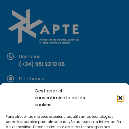
Llámanos
(+34) 951 23 13 06
Escríbenos
info@apte.org
Gestionar el
consentimiento de las
Encuéntranos
cookies
C/Marie Curie, 35
29590 Campanillas, Málaga
Para ofrecer las mejores experiencias, utilizamos tecnologías
como las cookies para almacenar y/o acceder a la información
del dispositivo. El consentimiento de estas tecnologías nos