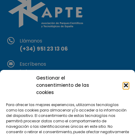
Llámanos
(+34) 951 23 13 06
Escríbenos
info@apte.org
Gestionar el
consentimiento de las
Encuéntranos
cookies
C/Marie Curie, 35
29590 Campanillas, Málaga
Para ofrecer las mejores experiencias, utilizamos tecnologías
como las cookies para almacenar y/o acceder a la información
del dispositivo. El consentimiento de estas tecnologías nos
permitirá procesar datos como el comportamiento de
navegación o las identificaciones únicas en este sitio. No
consentir o retirar el consentimiento, puede afectar negativamente