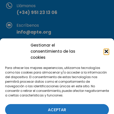
Llámanos
(+34) 951 23 13 06
Escríbenos
info@apte.org
Encuéntranos
Gestionar el
C/Marie Curie, 35
consentimiento de las
cookies
29590 Campanillas, Málaga
Para ofrecer las mejores experiencias, utilizamos tecnologías
como las cookies para almacenar y/o acceder a la información
del dispositivo. El consentimiento de estas tecnologías nos
permitirá procesar datos como el comportamiento de
navegación o las identificaciones únicas en este sitio. No
consentir o retirar el consentimiento, puede afectar negativamente
a ciertas características y funciones.
Suscríbete a nuestra Newsletter
ACEPTAR
SUSCRÍBETE AQUÍ