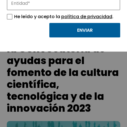
tecnológicos.
He leído y acepto la
política de privacidad
.
Abierta
la Convocatoria de
ayudas para el
fomento de la cultura
científica,
tecnológica y de la
innovación 2023